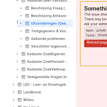
Kadaster.GeefTransacties-03.00
Somethi
Beschrijving Vraag (GeefTransacties-03.00)
The issue sho
Beschrijving Antwoord (GeefTransacties-03.00)
There may be 
Uitzonderingen (GeefTransacties-03.00)
ask your admi
Testgegevens & Voorbeelden (GeefTransacties-03.00)
Trace: 997e9
Gekende problemen (GeefTransacties-03.00)
Reload pag
Verschillen tegenover vorige versie (GeefTransacties-03.00)
Kadaster.ZoekEigendomstoestanden-02.00
Kadaster.ZoekPerceel-02.00
Kadaster.ZoekVerkoopprijzen-03.00
Veelgestelde Vragen bij de Kadasterdiensten
LED - Leer- en Ervaringsbewijzendatabank
Landbouw
Milieu