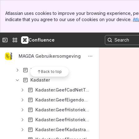
Bronnen
Banner
Algemeen
Atlassian uses cookies to improve your browsing experience, per
Top Bar
indicate that you agree to our use of cookies on your device.
Atl
Audit
Sidebar
Main Content
Dossier
Collapse sidebar
Switch sites or apps
Confluence
Energie
Gezin
MAGDA Gebruikersomgeving
Inburgering
Inkomen
Back to top
Kadaster
Kadaster.GeefCadNetTransacties-V1
Kadaster.GeefEigendomstoestanden-02.00
Kadaster.GeefHistoriekEigendomstoestand-03.00
Kadaster.GeefHistoriekMutatiedossier-03.00
Kadaster.GeefKadastraleAfdelingenOpKBO-V1