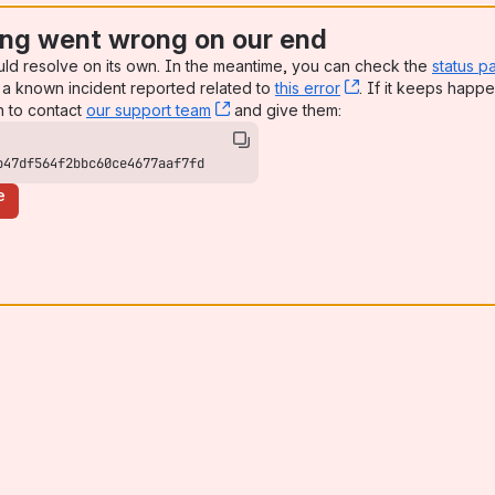
ng went wrong on our end
uld resolve on its own. In the meantime, you can check the
status p
a known incident reported related to
this error
, (opens new win
. If it keeps happe
n to contact
our support team
, (opens new window)
and give them:
b47df564f2bbc60ce4677aaf7fd
e