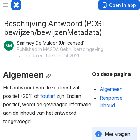
Open in app
Beschrijving Antwoord (POST
bewijzen/bewijzenMetadata)
Sammey De Mulder (Unlicensed)
Published in MAGDA Gebruikersomgeving
Last updated Tue Dec 14 2021
Algemeen
Op deze pagina
Het antwoord van deze dienst zal 
Algemeen
positief (201) of 
foutief
 zijn. Indien 
Response 
positief, wordt de gevraagde informatie 
inhoud
aan de inhoud van het antwoord 
toegevoegd. 
Met vragen 