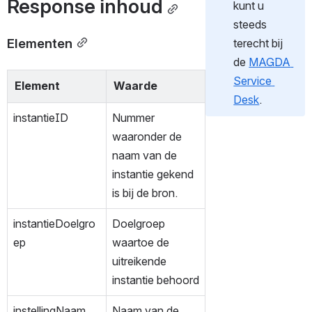
Response inhoud
kunt u 
steeds 
Elementen
terecht bij 
de 
MAGDA 
Service 
Element
Waarde
Desk
.
instantieID
Nummer 
waaronder de 
naam van de 
instantie gekend 
is bij de bron.
instantieDoelgro
Doelgroep 
ep
waartoe de 
uitreikende 
instantie behoord
instellingNaam
Naam van de 