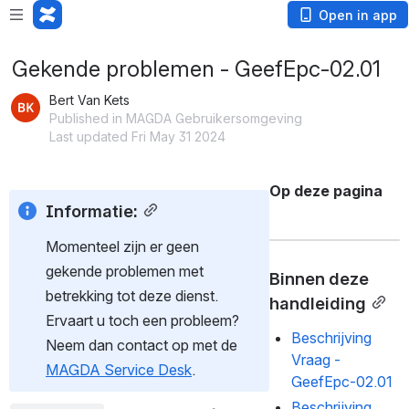
Open in app
Gekende problemen - GeefEpc-02.01
Bert Van Kets
Published in MAGDA Gebruikersomgeving
Last updated Fri May 31 2024
Op deze pagina
Informatie:
Momenteel zijn er geen 
gekende problemen met 
Binnen deze 
betrekking tot deze dienst. 
handleiding
Ervaart u toch een probleem? 
Beschrijving
Neem dan contact op met de 
Vraag -
MAGDA Service Desk
.
GeefEpc-02.01
Beschrijving