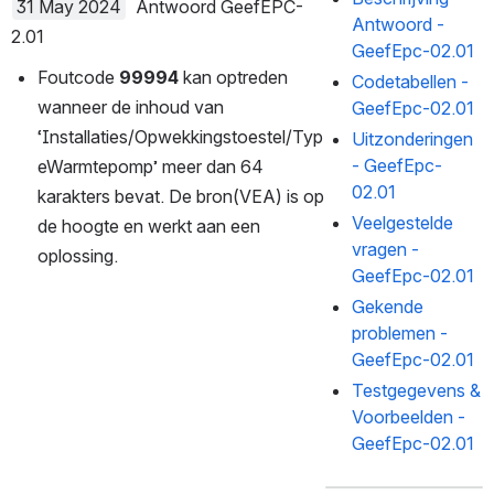
31 May 2024
  Antwoord GeefEPC-2
Antwoord -
.01
GeefEpc-02.01
Foutcode 
99994
 kan optreden 
Codetabellen -
wanneer de inhoud van 
GeefEpc-02.01
‘Installaties/Opwekkingstoestel/Typ
Uitzonderingen
- GeefEpc-
eWarmtepomp’ meer dan 64 
02.01
karakters bevat. De bron(VEA) is op 
Veelgestelde
de hoogte en werkt aan een 
vragen -
oplossing. 
GeefEpc-02.01
Gekende
problemen -
GeefEpc-02.01
Testgegevens &
Voorbeelden -
GeefEpc-02.01