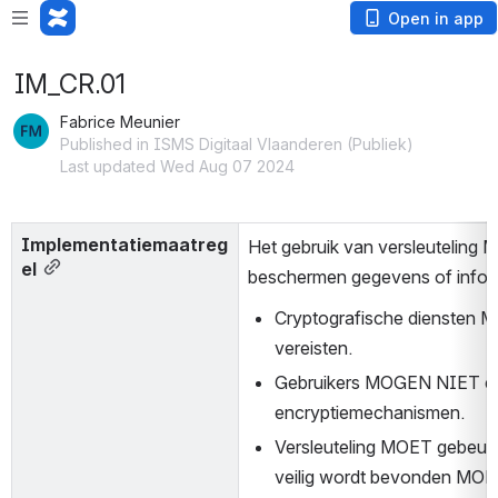
Open in app
IM_CR.01
Fabrice Meunier
Published in ISMS Digitaal Vlaanderen (Publiek)
Last updated Wed Aug 07 2024
Implementatiemaatreg
Het gebruik van versleuteling M
el
beschermen gegevens of infor
Cryptografische diensten 
vereisten.
Gebruikers MOGEN NIET enig
encryptiemechanismen.
Versleuteling MOET gebeuren
veilig wordt bevonden MOET