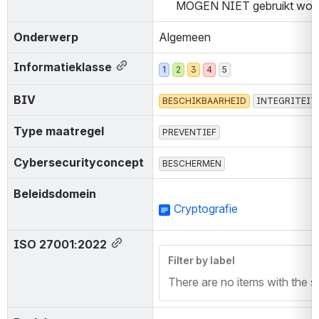
MOGEN NIET gebruikt wor
Onderwerp
Algemeen
Informatieklasse
1
2
3
4
5
BIV
BESCHIKBAARHEID
INTEGRITEIT
Type maatregel
PREVENTIEF
Cybersecurityconcept
BESCHERMEN
Beleidsdomein
Cryptografie
ISO 27001:2022
Filter by label
There are no items with the se