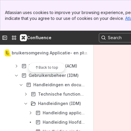
Banner
Atlassian uses cookies to improve your browsing experience, per
Top Bar
indicate that you agree to our use of cookies on your device.
Atl
Sidebar
Content
Main Content
Results will update as you type.
Collapse sidebar
Switch sites or apps
Confluence
Welkom bij Veiligheidsbouwstenen!
Gebruikersomgeving Applicatie- en pla
Toegangsbeveiliging
tformdiensten
Toegangsbeheer (ACM)
Back to top
Gebruikersbeheer (IDM)
Handleidingen en documentatie (IDM)
Technische functionaliteiten (IDM)
Handleidingen (IDM)
Handleiding applicatiebeheerders (IDM)
Handleiding Hoofd lokale beheerder