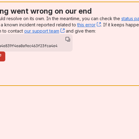
ng went wrong on our end
uld resolve on its own. In the meantime, you can check the
status p
a known incident reported related to
this error
, (opens new win
. If it keeps happe
n to contact
our support team
, (opens new window)
and give them:
a4e839f4ea0a9ec463f23fca4e4
e