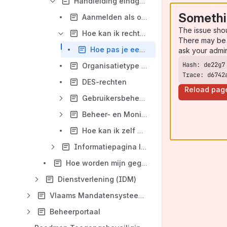
Handleiding eindgebruikers (IDM)
Somethi
Aanmelden als ondernemer
The issue sho
Hoe kan ik rechten uitdelen in het Gebruikersbeheer?
There may be 
Hoe pas je een werkrelatie of gebruikersrecht aan?
ask your admi
Organisatietype beheren
Trace: d6742
DES-rechten
Reload pag
Gebruikersbeheer | Update certificaat en/of laat source IP-adressen toe
Beheer- en Monitorrechten van het Gebruikersbeheer
Hoe kan ik zelf mijn Lokale Beheerders opzoeken?
Informatiepagina lokale beheerder
Hoe worden mijn gegevens beschermd? (IDM)
Dienstverlening (IDM)
Vlaams Mandatensysteem (VMS)
Beheerportaal