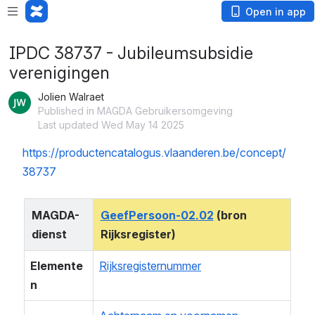
Open in app
IPDC 38737 - Jubileumsubsidie
verenigingen
Jolien Walraet
Published in MAGDA Gebruikersomgeving
Last updated Wed May 14 2025
https://productencatalogus.vlaanderen.be/concept/
38737
MAGDA-
GeefPersoon-02.02
 (bron 
dienst
Rijksregister)
Elemente
Rijksregisternummer
n