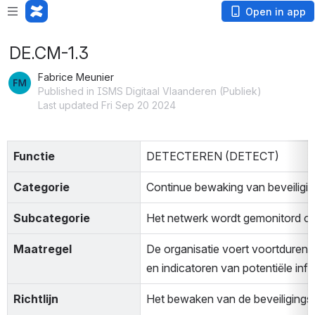
Open in app
DE.CM-1.3
Fabrice Meunier
Published in ISMS Digitaal Vlaanderen (Publiek)
Last updated Fri Sep 20 2024
Functie
DETECTEREN (DETECT)
Categorie
Continue bewaking van beveiligi
Subcategorie
Het netwerk wordt gemonitord om 
Maatregel
De organisatie voert voortdurend 
en indicatoren van potentiële inf
Richtlijn
Het bewaken van de beveiligings