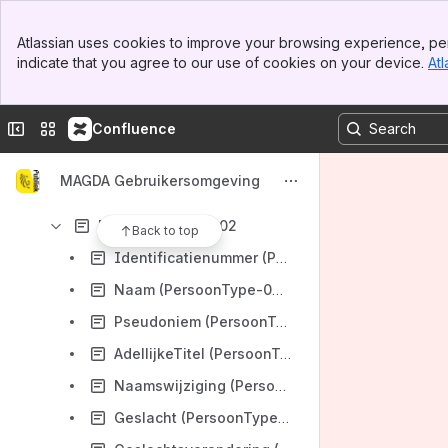
Persoon.PubliceerInwonersPerAdres-V1
Banner
Persoon.PubliceerMutatieGezinssamenstelling-02.02
Atlassian uses cookies to improve your browsing experience, per
Top Bar
indicate that you agree to our use of cookies on your device.
Atl
Persoon.PubliceerMutatiePersoon-02.02
Sidebar
Main Content
Persoon.PubliceerPersoonMutatieNotificatie-02.00
Collapse sidebar
Switch sites or apps
Confluence
Persoon.WijzigKSZPersoon-02.02
Persoon.ZoekPersoonOpAdres-02.02
MAGDA Gebruikersomgeving
Persoon.ZoekPersoonOpNaam-02.02
PersoonType-02.02
Back to top
Identificatienummer (Persoon-02.02)
Naam (PersoonType-02.02)
Pseudoniem (PersoonType-02.02)
AdellijkeTitel (PersoonType-02.02)
Naamswijziging (PersoonType-02.02)
Geslacht (PersoonType-02.02)