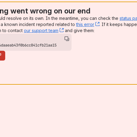
ng went wrong on our end
uld resolve on its own. In the meantime, you can check the
status p
a known incident reported related to
this error
, (opens new win
. If it keeps happe
n to contact
our support team
, (opens new window)
and give them:
6daaeab43f0b6cc841cfb21aa15
e