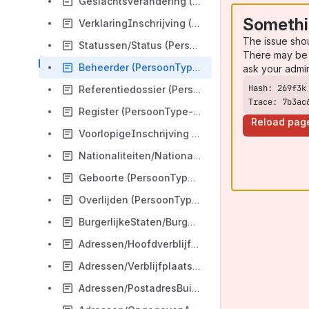
Geslachtsverandering (PersoonType-02.02)
Somethi
VerklaringInschrijving (PersoonType-02.02)
The issue sho
Statussen/Status (PersoonType-02.02)
There may be 
Beheerder (PersoonType-02.02)
ask your admi
Referentiedossier (PersoonType-02.02)
Trace: 7b3ac
Register (PersoonType-02.02)
Reload pag
VoorlopigeInschrijving (PersoonType-02.02)
Nationaliteiten/Nationaliteit (PersoonType-02.02)
Geboorte (PersoonType-02.02)
Overlijden (PersoonType-02.02)
BurgerlijkeStaten/BurgerlijkeStaat (PersoonType-02.02)
Adressen/Hoofdverblijfplaats (PersoonType-02.02)
Adressen/VerblijfplaatsBuitenland (PersoonType-02.02)
Adressen/PostadresBuitenland (PersoonType-02.02)