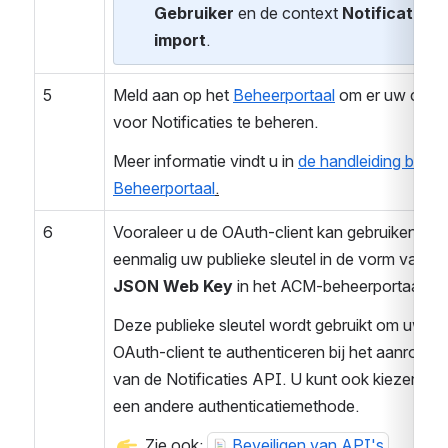
Gebruiker
 en de context 
Notificaties 
import
. 
5
Meld aan op het 
Beheerportaal
 om er uw client 
voor Notificaties te beheren. 
Meer informatie vindt u in
de handleiding bij het 
Beheerportaal
.
6
Vooraleer u de OAuth-client kan gebruiken, laad
JSON Web Key 
in het ACM-beheerportaal op.
Deze publieke sleutel wordt gebruikt om uw 
OAuth-client te authenticeren bij het aanroepen
van de Notificaties API. U kunt ook kiezen voo
een andere authenticatiemethode.
 Zie ook: 
Beveiligen van API's