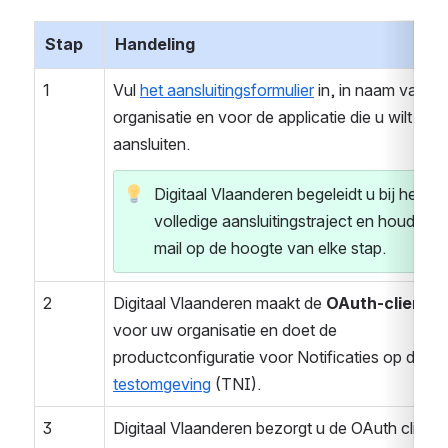
Stap
Handeling
1
Vul 
het aansluitingsformulier
 in, in naam van de 
organisatie en voor de applicatie die u wilt 
aansluiten. 
Digitaal Vlaanderen begeleidt u bij het 
volledige aansluitingstraject en houdt u vi
mail op de hoogte van elke stap.  
2
Digitaal Vlaanderen maakt de 
OAuth-client
 aa
voor uw organisatie en doet de 
productconfiguratie voor Notificaties op de 
testomgeving
 (TNI). 
3
Digitaal Vlaanderen bezorgt u de OAuth client-