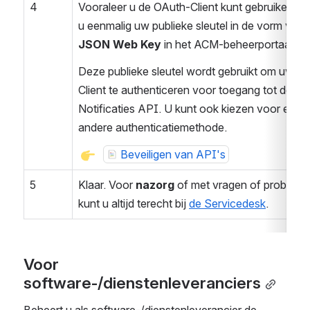
4
Vooraleer u de OAuth-Client kunt gebruiken, laa
JSON Web Key 
in het ACM-beheerportaal op.
Deze publieke sleutel wordt gebruikt om uw OA
Client te authenticeren voor toegang tot de 
Notificaties API. U kunt ook kiezen voor een 
andere authenticatiemethode.
Beveiligen van API's
5
Klaar. Voor 
nazorg
 of met vragen of probleme
kunt u altijd terecht bij 
de Servicedesk
.
Voor 
software-/dienstenleveranciers
Beheert u als software-/dienstenleverancier de 