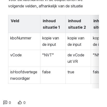
volgende velden, afhankelijk van de situatie
Veld
inhoud 
inhoud 
inhoud 
situatie 1
situatie 2
situati
kboNummer
kopie van 
kopie van 
kopie va
de input
de input
de input
vCode
“NVT”
de vCode 
“NNB”
uit VR
isHoofdvertege
false
true
false
nwoordiger
0
0