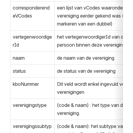
corresponderend
een lijst van vCodes waaronder dez
eVCodes
vereniging eerder gekend was (zie 
markeren van een dubbel)
vertegenwoordige
het vertegenwoordigerId van deze 
rId
persoon binnen deze vereniging
naam
de naam van de vereniging
status
de status van de vereniging
kboNummer
Dit veld wordt enkel ingevuld voor 
verenigingen
verenigingstype
(code & naam) : het type van de 
vereniging.
verenigingssubtyp
(code & naam): het subtype van de 