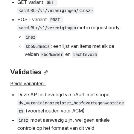
GET variant: 
GET 
<acmURL>/v1/verenigingen/<insz>
POST variant: 
POST 
met in request body:
<acmURL>/v1/verenigingen
insz
: een lijst van items met elk de 
kboNummers
velden 
 en 
kboNummer
rechtsvorm
Validaties
Beide varianten: 
Deze API is beveiligd via oAuth met scope 
dv_verenigingsregister_hoofdvertegenwoordige
 (voorbehouden voor ACM)
rs
 moet aanwezig zijn, wel geen enkele 
insz
controle op het formaat van dit veld