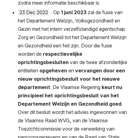
zodra meer informatie beschikbaar is.
23 Dec 2022
 : Op 
1 juni 2023
 zal de fusie van h
et Departement Welzijn, Volksgezondheid en G
ezin met het intern verzelfstandigd agentschap Z
org en Gezondheid tot het Departement Welzijn e
n Gezondheid een feit zijn. Door die fusie w
orden de 
respectievelijke o
prichtingsbesluiten
 van de twee afzonderlijke e
ntiteiten 
opgeheven 
en 
vervangen door een n
ieuw oprichtingsbesluit voor het nieuwe d
epartement
. De Vlaamse Regering 
keurt nu p
rincipieel het oprichtingsbesluit van het D
epartement Welzijn en Gezondheid goed
. O
ver dit besluit wordt het advies ingewonnen van d
e Vlaamse Raad WVG, van de Vlaamse T
oezichtcommissie voor de verwerking van p
ersoonsgegevens en van de Raad van State.